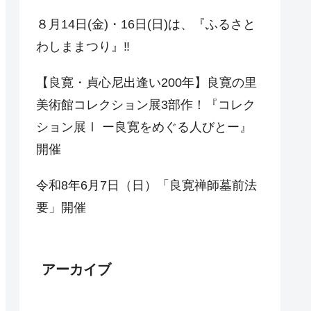
８月14日(金)・16日(日)は、『ふるさと
わしままつり』‼
【良寛・貞心尼出逢い200年】良寛の里
美術館コレクション展3部作！『コレク
ション展Ⅰ ー良寛をめぐる人びとー』
開催
令和8年6月7日（日）「良寛禅師墓前法
要」開催
アーカイブ