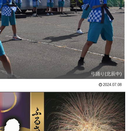
弓踊り(北辰中)
2024.07.08