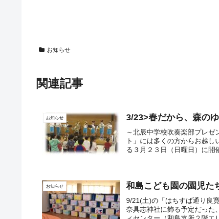
お知らせ
関連記事
3/23>春だから、森
お知らせ
～北辰中学校吹奏楽部プレゼ
ト」には多くの方からお越し
る３月２３日（日曜日）に開催
和島こども園の園児た
お知らせ
9/21(土)の「はちすば通
奈具志神社に飾る予定だった
ィセンター（和島支所２階エレベー