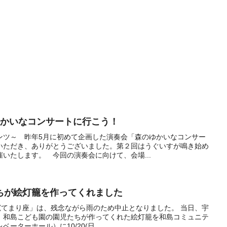
のゆかいなコンサートに行こう！
ンツ～ 昨年5月に初めて企画した演奏会「森のゆかいなコンサー
いただき、ありがとうございました。第２回はうぐいすが鳴き始め
いたします。 今回の演奏会に向けて、会場...
ちが絵灯籠を作ってくれました
り良寛てまり座」は、残念ながら雨のため中止となりました。 当日、宇
、和島こども園の園児たちが作ってくれた絵灯籠を和島コミュニテ
ターホール）に10/20(日...