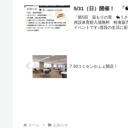
5/31（日）開催！ 「
お知らせ
「第5回 温もりの里 🐇うさ
併設体育館入場無料 軽食販
イベントです♪普段の生活に彩
7.30コミセンかふぇ開店！
ホーム
お知らせ