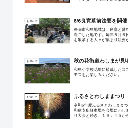
6/6良寛墓前法要を開
お知らせ
長岡市和島地域は、良寛と愛
過ごした地です。毎年６月６
を敬慕する人々が集まり法要が
秋の花街道わしまが見
お知らせ
和島小学校花壇に植栽したコ
モスをお楽しみください。
ふるさとわしままつり
お知らせ
令和6年度ふるさとわしまま
和島支所駐車場を会場にわし
り大会と続き、１９：４５から