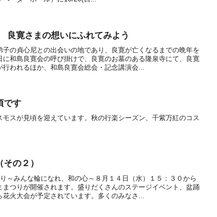
催 良寛さまの想いにふれてみよう
弟子の貞心尼との出会いの地であり、良寛が亡くなるまでの晩年を
日に和島良寛会の呼び掛けで、良寛のお墓のある隆泉寺にて、良寛
行われるほか、和島良寛会総会・記念講演会...
頃です
スモスが見頃を迎えています。秋の行楽シーズン、千紫万紅のコス
（その２）
つり～みんな輪になれ、和の心～８月１４日（水）１５：３０から
ままつりが開催されます。盛りだくさんのステージイベント、盆踊
花火大会が予定されています。多くのみなさ...