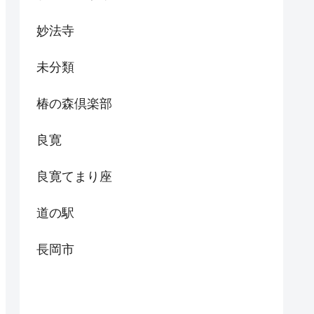
妙法寺
未分類
椿の森倶楽部
良寛
良寛てまり座
道の駅
長岡市