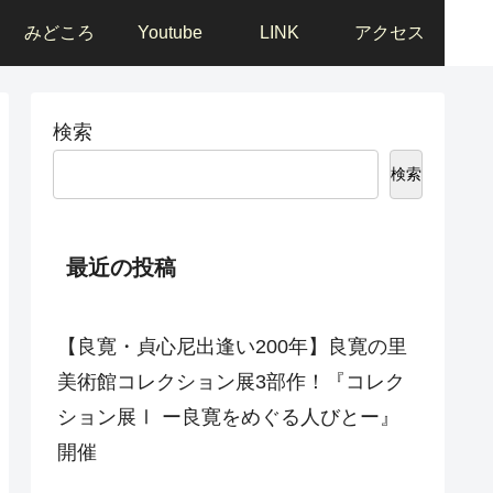
みどころ
Youtube
LINK
アクセス
検索
検索
最近の投稿
【良寛・貞心尼出逢い200年】良寛の里
美術館コレクション展3部作！『コレク
ション展Ⅰ ー良寛をめぐる人びとー』
開催