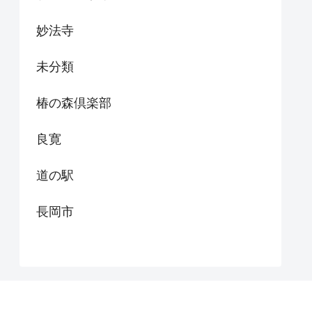
妙法寺
未分類
椿の森倶楽部
良寛
道の駅
長岡市