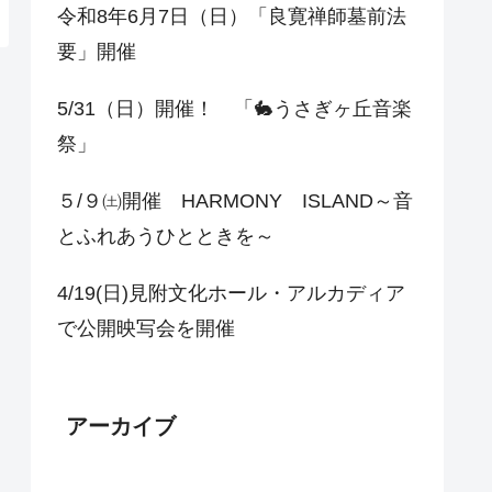
令和8年6月7日（日）「良寛禅師墓前法
要」開催
5/31（日）開催！ 「🐇うさぎヶ丘音楽
祭」
５/９㈯開催 HARMONY ISLAND～音
とふれあうひとときを～
4/19(日)見附文化ホール・アルカディア
で公開映写会を開催
アーカイブ